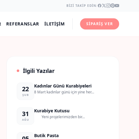
BIZI TAKIP EDIN:
R
REFERANSLAR
İLETIŞIM
SIPARIŞ VER
İlgili Yazılar
Kadınlar Günü Kurabiyeleri
22
8 Mart kadınlar günü için yine her…
ŞUB
Kurabiye Kutusu
31
Yeni projelerimizden bir…
AĞU
Butik Pasta
05