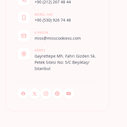
+90 (212) 267 48 44
MOBIL HAT
+90 (530) 926 74 48
E-POSTA
miss@misscookiess.com
ADRES
Gayrettepe Mh. Fahri Gizden Sk.
Petek Sitesi No: 5/C Beşiktaş/
İstanbul