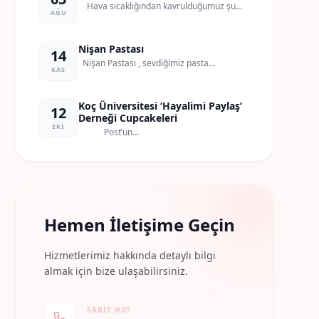
Hava sıcaklığından kavrulduğumuz şu
AĞU
son…
Nişan Pastası
14
Nişan Pastası , sevdiğimiz pasta
KAS
tasarımlarından…
Koç Üniversitesi ‘Hayalimi Paylaş’
12
Derneği Cupcakeleri
EKI
Post’un…
Hemen İletişime Geçin
Hizmetlerimiz hakkında detaylı bilgi
almak için bize ulaşabilirsiniz.
SABIT HAT