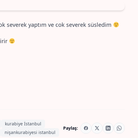
 cok severek yaptım ve cok severek süsledim
irir
kurabiye İstanbul
Paylaş:
nişankurabiyesi istanbul