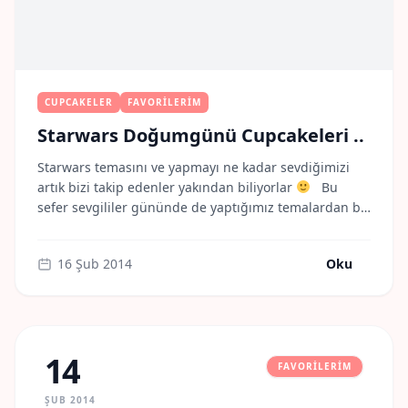
CUPCAKELER
FAVORILERIM
Starwars Doğumgünü Cupcakeleri ..
Starwars temasını ve yapmayı ne kadar sevdiğimizi
artık bizi takip edenler yakından biliyorlar
Bu
sefer sevgililer gününde de yaptığımız temalardan bir
tanesi oldu
Teee Amerika’dan bize ulaşan Yasemin
hanım’dan sevgilisine güzel bir sürpriz oldu
16 Şub 2014
Oku
Sevgiler.. Misscookiess.
14
FAVORILERIM
ŞUB 2014