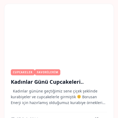
CUPCAKELER
FAVORILERIM
Kadınlar Günü Cupcakeleri..
Kadınlar gününe geçtiğimiz sene çiçek şeklinde
kurabiyeler ve cupcakelerle girmiştik
Borusan
Enerji için hazırlamış olduğumuz kurabiye örneklerini
linklerimizden inceleyebilirsiniz
https://misscookiess.akareiletisim.com/8-mart-dunya-