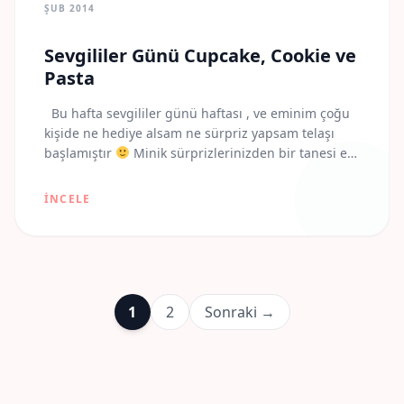
ŞUB 2014
Sevgililer Günü Cupcake, Cookie ve
Pasta
Bu hafta sevgililer günü haftası , ve eminim çoğu
kişide ne hediye alsam ne sürpriz yapsam telaşı
başlamıştır
Minik sürprizlerinizden bir tanesi el
– emeği &handmade ürünler olabilir. Bilmiyorum
neden ama bu işe başladığımdan beridir emeğin
İNCELE
ne kadar önemli olduğuna , emek gerektiren
ürünlerin el değen ürünlerin ne kadar aslında
bizden olduğu fikrine […]
1
2
Sonraki →