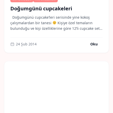
Doğumgünü cupcakeleri
Doğumgünü cupcake’leri serisinde yine kokoş
çalışmalardan bir tanesi
Kişiye özel temaların
bulunduğu ve kişi özelliklerine göre 12’li cupcake seti.
Sevgili Parvin’den kardeşine doğumgünü hediyesi
olarak gönderildi. İçleri ; ıslak browni kek, çikolata
24 Şub 2014
Oku
sosu dolgulu, nutella&meyveli(muz, çilek) ve damla
çikolatalı. Sevgiler. Misscookiess.