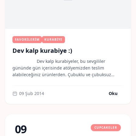
FAVORILERIM
KURABIYE
Dev kalp kurabiye :)
Dev kalp kurabiyeler, bu sevgililer
gününde gün içerisinde atölyemizden teslim
alabileceğiniz ürünlerden. Çubuklu ve çubuksuz
versiyonları mevcut.
Özel paketinde sunulmaktadır.
Misscookiess.
09 Şub 2014
Oku
09
CUPCAKELER