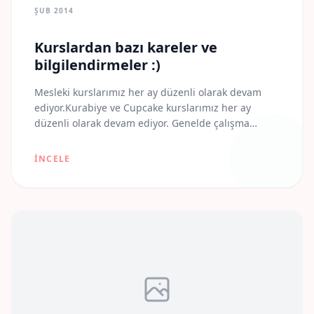
ŞUB 2014
Kurslardan bazı kareler ve
bilgilendirmeler :)
Mesleki kurslarımız her ay düzenli olarak devam
ediyor.Kurabiye ve Cupcake kurslarımız her ay
düzenli olarak devam ediyor. Genelde çalışma
düzenine uygun olarak hafta sonu düzenlenen
kurslarımız cumartesi günleri gerçekleşiyor. Her ay
İNCELE
düzenli olmasa da pasta kurslarımız da belirli
periodlarla ve/veya özel derslerle devam ediyor.
Gelip geçen kurslarımızdan toparladığımız bazı
fotoğrafları bir post içerisinde toparlayarak
paylaşmak […]