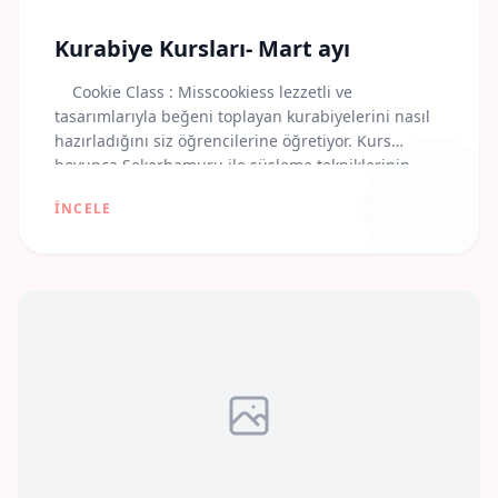
Kurabiye Kursları- Mart ayı
Cookie Class : Misscookiess lezzetli ve
tasarımlarıyla beğeni toplayan kurabiyelerini nasıl
hazırladığını siz öğrencilerine öğretiyor. Kurs
boyunca Sekerhamuru ile süsleme tekniklerinin
kurabiye üzerindeki uygulamalı halini
İNCELE
öğreneceksiniz. Misscookiess’in belirlemiş olduğu
modeller üzerinden Alev ile birlikte tüm çeşitleri
birebir çalışarak tamamlayacaksınız. ”Olur da bir
gün sadece hayal gucunuzle basbasa kalmak
isterseniz dogru adres kesinlikle Misscookiess, […]