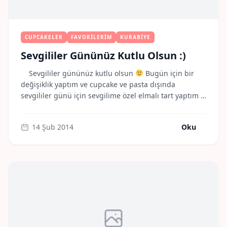
CUPCAKELER
FAVORILERIM
KURABIYE
Sevgililer Gününüz Kutlu Olsun :)
Sevgililer gününüz kutlu olsun
Bugün için bir
değişiklik yaptım ve cupcake ve pasta dışında
sevgililer günü için sevgilime özel elmalı tart yaptım
Evet , belki bir şef değilim. Bu işe küçük küçük
attığım adımlarla , yoğun çalışma temposu ve bitmek
14 Şub 2014
Oku
bilmeyen çalışmayla geçen uzun gecelerle ilerletmeye
ve olabildiysem eğer bir kısım […]