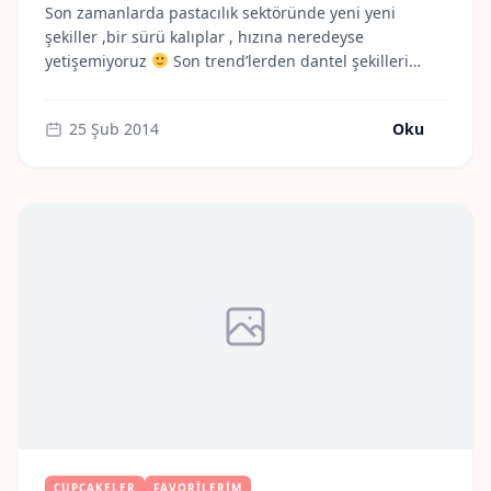
Son zamanlarda pastacılık sektöründe yeni yeni
şekiller ,bir sürü kalıplar , hızına neredeyse
yetişemiyoruz
Son trend’lerden dantel şekilleri
pasta , cupcake ve kurabiyelere uygulanıyor. Bu sefer
söz&nişan cupcake’lerinde dantel temasını kullandık.
25 Şub 2014
Oku
Mutluluklar.. Misscookiess.
CUPCAKELER
FAVORILERIM