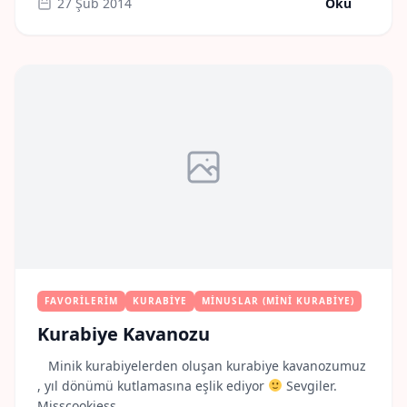
27 Şub 2014
Oku
kadinlar-gunu-kutlu-olsun-kurumsal-kurabiyeler/ Bir
kozmetik firması için hazırlamakta olduğumuz 8 Mart
Dünya Kadınlar Günü Cupcake‘leri hazırlıklarından ,
tasarladığımız cupcake örneklerinden bir tanesi , siz
nasıl buldunuz ? Sevgiler. Misscookiess.
FAVORILERIM
KURABIYE
MINUSLAR (MINI KURABIYE)
Kurabiye Kavanozu
Minik kurabiyelerden oluşan kurabiye kavanozumuz
, yıl dönümü kutlamasına eşlik ediyor
Sevgiler.
Misscookiess.