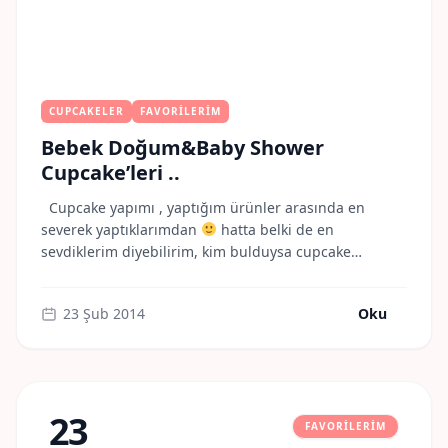
CUPCAKELER
FAVORILERIM
Bebek Doğum&Baby Shower
Cupcake’leri ..
Cupcake yapımı , yaptığım ürünler arasında en
severek yaptıklarımdan
hatta belki de en
sevdiklerim diyebilirim, kim bulduysa cupcake
yapımını ya da fikir nasıl aklına geldiyse gidip
yanaklarından öpmek istiyorum
Gerek bebek
23 Şub 2014
Oku
doğumları olsun, gerekse baby shower‘lar olsun artık
çok yaygın olarak aileler tarafından tercih edilen bir
trend haline geldi. Bizimde bu ay […]
23
FAVORILERIM