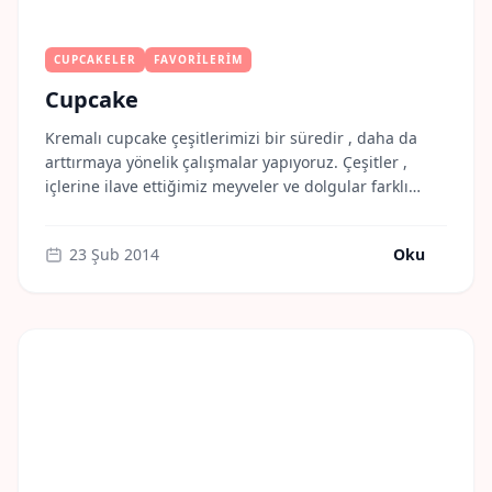
CUPCAKELER
FAVORILERIM
Cupcake
Kremalı cupcake çeşitlerimizi bir süredir , daha da
arttırmaya yönelik çalışmalar yapıyoruz. Çeşitler ,
içlerine ilave ettiğimiz meyveler ve dolgular farklı
farklı tatlar ortaya çıkarıyor her seferinde . En
sonunculardan bir tanesi de içimizi ısıtan görüntüsü
23 Şub 2014
Oku
ile meyveli cupcake . Bir diğer favorimiz ise :
Blackberry
Cupcake https://misscookiess.akareiletisim.com/blackberry-
cupcake/